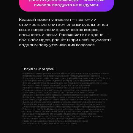
работа целой команды — и ни один
пиксель продукта не выдуман.
Каждый проект уникален — поэтому и
стоимость мы считаем индивидуально: под
ваше направление, количество кадров,
сложность и сроки. Расскажите о задаче —
пришлём идею, расчёт и при необходимости
зададим пару уточняющих вопросов.
Популярные запросы:
Предметная съемка
Предметная съемка Москва
Предметная съемка для маркетплейсов
Предметная съемка для интернет-магазина
Фото товаров для интернет-магазина
Фотосъемка для бренда
Предметная съемка для Ozon
Предметная съемка для Wildberries
Фото товаров на белом фоне
Предметный фотограф Москва
Предметный фотограф
Фото для маркетплейсов
Съемка товаров для бренда
Контент для бренда
Съемка колец
Ювелирная съемка
Съемка украшений
Предметная съемка украшений
Рекламная съемка украшений
Каталожная съемка
Съемка каталога
Рекламная съемка продукции
Рекламная съемка
Фото для социальных сетей
Фотосъемка для блогера
Фото одежды для маркетплейса
Съемка одежды
Съемка на манекене
Съемка на прозрачном манекене
Съемка раскладки
Фото одежды
Предметная съемка косметики
Фотосъемка косметики
Бьюти съемка
Фотосъемка блюд и напитков
Съемка напитков
Съемка алкоголя
Фотосъемка алкоголя
Фуд съемка
Food-съемка
Фото для бизнеса
Бизнес-портрет
Съемка бизнес-портрета
Съемка бизнес портрета под ключ
Фотосъемка сотрудников
Фотосъемка в офисе
Деловой портрет
Корпоративная съемка
Портрет руководителя
Фотопродакшн Москва
Референс-сет для ИИ
Ai Id
Цифровой двойник
Создание цифрового двойника
AI-аватар
ИИ-аватар
Съемка для нейросетей
Контент для нейросетей
ИИ портрет
Персонаж ИИ
Съемка для генераций
Фото для создания ИИ двойника
ИИ-модель человека
Нейрофотосессия
Фото для ИИ
Блог о фотосъемке
Полезные статьи для заказчиков
Как подготовить бриф на съемку
Советы по предметной съемке
Гайд по съемке для маркетплейсов
Тренды предметной фотографии
Как выбрать фотостудию
Контакты
Как заказать съемку